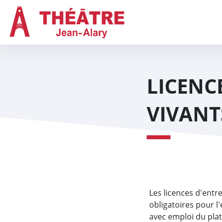
Aller au contenu
Aller au menu
Panneau de gestion des cookies
Navigation principal
LICENC
VIVANT
Les licences d'entr
obligatoires pour l'
avec emploi du plat