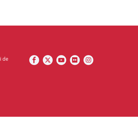
Notre facebook
Notre X (ex Twitter)
Notre Chaine youtube
Notre photothèque sur F
Notre Instagram
i de